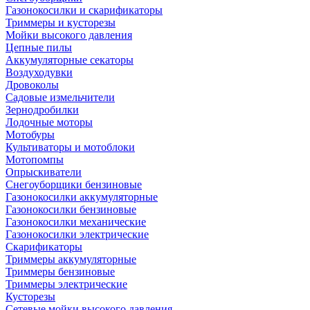
Газонокосилки и скарификаторы
Триммеры и кусторезы
Мойки высокого давления
Цепные пилы
Аккумуляторные секаторы
Воздуходувки
Дровоколы
Садовые измельчители
Зернодробилки
Лодочные моторы
Мотобуры
Культиваторы и мотоблоки
Мотопомпы
Опрыскиватели
Снегоуборщики бензиновые
Газонокосилки аккумуляторные
Газонокосилки бензиновые
Газонокосилки механические
Газонокосилки электрические
Скарификаторы
Триммеры аккумуляторные
Триммеры бензиновые
Триммеры электрические
Кусторезы
Сетевые мойки высокого давления