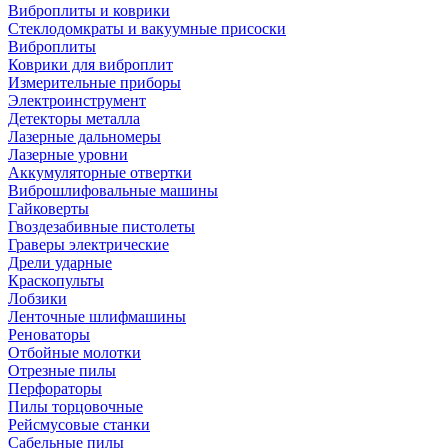
Виброплиты и коврики
Стеклодомкраты и вакуумные присоски
Виброплиты
Коврики для виброплит
Измерительные приборы
Электроинструмент
Детекторы металла
Лазерные дальномеры
Лазерные уровни
Аккумуляторные отвертки
Виброшлифовальные машины
Гайковерты
Гвоздезабивные пистолеты
Граверы электрические
Дрели ударные
Краскопульты
Лобзики
Ленточные шлифмашины
Реноваторы
Отбойные молотки
Отрезные пилы
Перфораторы
Пилы торцовочные
Рейсмусовые станки
Сабельные пилы