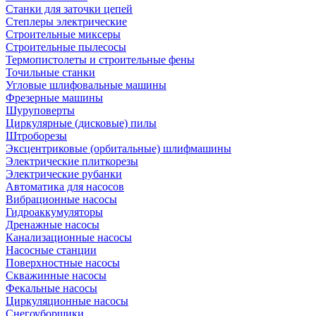
Станки для заточки цепей
Степлеры электрические
Строительные миксеры
Строительные пылесосы
Термопистолеты и строительные фены
Точильные станки
Угловые шлифовальные машины
Фрезерные машины
Шуруповерты
Циркулярные (дисковые) пилы
Штроборезы
Эксцентриковые (орбитальные) шлифмашины
Электрические плиткорезы
Электрические рубанки
Автоматика для насосов
Вибрационные насосы
Гидроаккумуляторы
Дренажные насосы
Канализационные насосы
Насосные станции
Поверхностные насосы
Скважинные насосы
Фекальные насосы
Циркуляционные насосы
Снегоуборщики