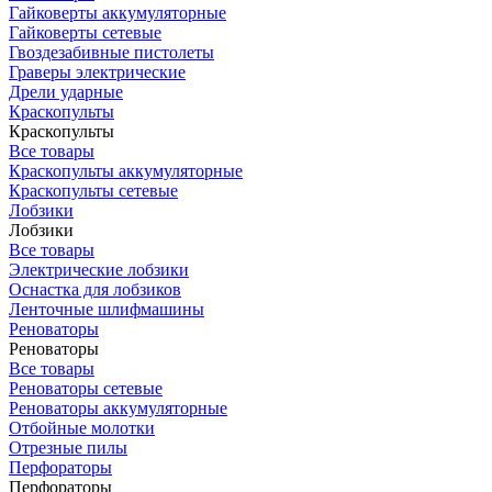
Гайковерты аккумуляторные
Гайковерты сетевые
Гвоздезабивные пистолеты
Граверы электрические
Дрели ударные
Краскопульты
Краскопульты
Все товары
Краскопульты аккумуляторные
Краскопульты сетевые
Лобзики
Лобзики
Все товары
Электрические лобзики
Оснастка для лобзиков
Ленточные шлифмашины
Реноваторы
Реноваторы
Все товары
Реноваторы сетевые
Реноваторы аккумуляторные
Отбойные молотки
Отрезные пилы
Перфораторы
Перфораторы