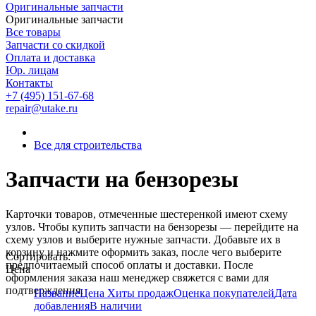
Оригинальные запчасти
Оригинальные запчасти
Все товары
Запчасти со скидкой
Оплата и доставка
Юр. лицам
Контакты
+7 (495) 151-67-68
repair@utake.ru
Все для строительства
Запчасти на бензорезы
Карточки товаров, отмеченные шестеренкой имеют схему
узлов. Чтобы купить запчасти на
бензорезы
— перейдите на
схему узлов и выберите нужные запчасти. Добавьте их в
корзину и нажмите оформить заказ, после чего выберите
Сортировать:
предпочитаемый способ оплаты и доставки. После
Цена
оформления заказа наш менеджер свяжется с вами для
подтверждения.
Название
Цена
Хиты продаж
Оценка покупателей
Дата
добавления
В наличии