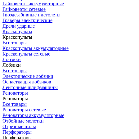
Гайковерты аккумуляторные
Гайковерты сетевые
Гвоздезабивные пистолеты
Граверы электрические
Дрели ударные
Краскопульты
Краскопульты
Все товары
Краскопульты аккумуляторные
Краскопульты сетевые
Лобзики
Лобзики
Все товары
Электрические лобзики
Оснастка для лобзиков
Ленточные шлифмашины
Реноваторы
Реноваторы
Все товары
Реноваторы сетевые
Реноваторы аккумуляторные
Отбойные молотки
Отрезные пилы
Перфораторы
Перфораторы