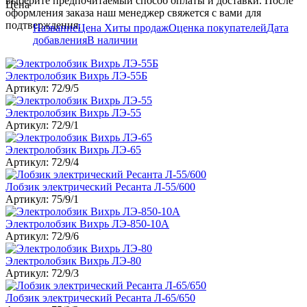
выберите предпочитаемый способ оплаты и доставки. После
Цена
оформления заказа наш менеджер свяжется с вами для
подтверждения.
Название
Цена
Хиты продаж
Оценка покупателей
Дата
добавления
В наличии
Электролобзик Вихрь ЛЭ-55Б
Артикул: 72/9/5
Электролобзик Вихрь ЛЭ-55
Артикул: 72/9/1
Электролобзик Вихрь ЛЭ-65
Артикул: 72/9/4
Лобзик электрический Ресанта Л-55/600
Артикул: 75/9/1
Электролобзик Вихрь ЛЭ-850-10А
Артикул: 72/9/6
Электролобзик Вихрь ЛЭ-80
Артикул: 72/9/3
Лобзик электрический Ресанта Л-65/650