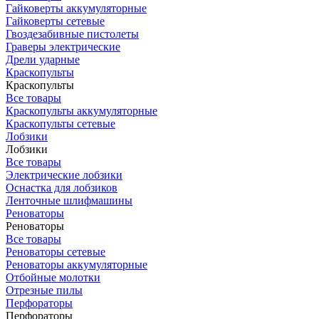
Гайковерты аккумуляторные
Гайковерты сетевые
Гвоздезабивные пистолеты
Граверы электрические
Дрели ударные
Краскопульты
Краскопульты
Все товары
Краскопульты аккумуляторные
Краскопульты сетевые
Лобзики
Лобзики
Все товары
Электрические лобзики
Оснастка для лобзиков
Ленточные шлифмашины
Реноваторы
Реноваторы
Все товары
Реноваторы сетевые
Реноваторы аккумуляторные
Отбойные молотки
Отрезные пилы
Перфораторы
Перфораторы