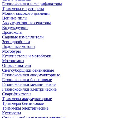
Газонокосилки и скарификаторы
Триммеры и кусторезы
Мойки высокого давления
Цепные пилы
Аккумуляторные секаторы
Воздуходувки
Дровоколы
Садовые измельчители
Зернодробилки
Лодочные моторы
Мотобуры
Культиваторы и мотоблоки
Мотопомпы
Опрыскиватели
Снегоуборщики бензиновые
Газонокосилки аккумуляторные
Газонокосилки бензиновые
Газонокосилки механические
Газонокосилки электрические
Скарификаторы
Триммеры аккумуляторные
Триммеры бензиновые
Триммеры электрические
Кусторезы
Сетевые мойки высокого давления