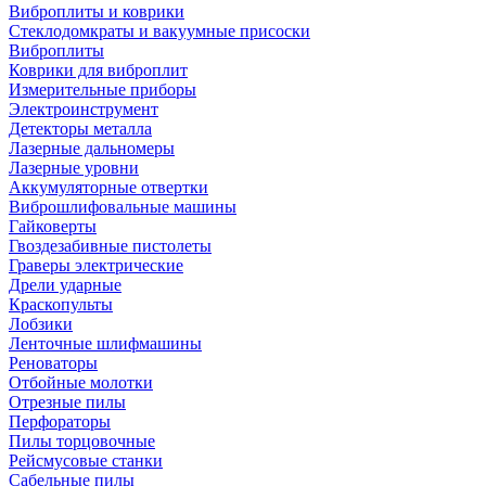
Виброплиты и коврики
Стеклодомкраты и вакуумные присоски
Виброплиты
Коврики для виброплит
Измерительные приборы
Электроинструмент
Детекторы металла
Лазерные дальномеры
Лазерные уровни
Аккумуляторные отвертки
Виброшлифовальные машины
Гайковерты
Гвоздезабивные пистолеты
Граверы электрические
Дрели ударные
Краскопульты
Лобзики
Ленточные шлифмашины
Реноваторы
Отбойные молотки
Отрезные пилы
Перфораторы
Пилы торцовочные
Рейсмусовые станки
Сабельные пилы