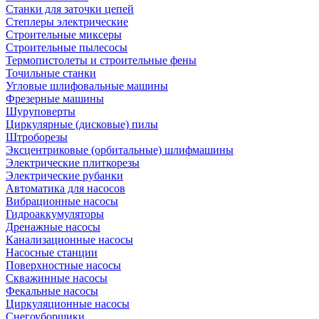
Станки для заточки цепей
Степлеры электрические
Строительные миксеры
Строительные пылесосы
Термопистолеты и строительные фены
Точильные станки
Угловые шлифовальные машины
Фрезерные машины
Шуруповерты
Циркулярные (дисковые) пилы
Штроборезы
Эксцентриковые (орбитальные) шлифмашины
Электрические плиткорезы
Электрические рубанки
Автоматика для насосов
Вибрационные насосы
Гидроаккумуляторы
Дренажные насосы
Канализационные насосы
Насосные станции
Поверхностные насосы
Скважинные насосы
Фекальные насосы
Циркуляционные насосы
Снегоуборщики