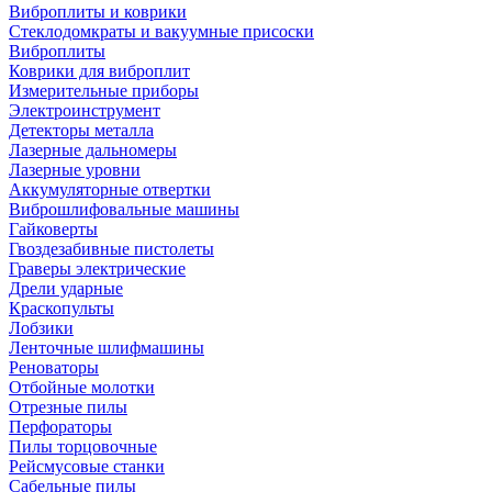
Виброплиты и коврики
Стеклодомкраты и вакуумные присоски
Виброплиты
Коврики для виброплит
Измерительные приборы
Электроинструмент
Детекторы металла
Лазерные дальномеры
Лазерные уровни
Аккумуляторные отвертки
Виброшлифовальные машины
Гайковерты
Гвоздезабивные пистолеты
Граверы электрические
Дрели ударные
Краскопульты
Лобзики
Ленточные шлифмашины
Реноваторы
Отбойные молотки
Отрезные пилы
Перфораторы
Пилы торцовочные
Рейсмусовые станки
Сабельные пилы