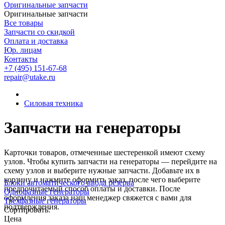
Оригинальные запчасти
Оригинальные запчасти
Все товары
Запчасти со скидкой
Оплата и доставка
Юр. лицам
Контакты
+7 (495) 151-67-68
repair@utake.ru
Силовая техника
Запчасти на генераторы
Карточки товаров, отмеченные шестеренкой имеют схему
узлов. Чтобы купить запчасти на
генераторы
— перейдите на
схему узлов и выберите нужные запчасти. Добавьте их в
корзину и нажмите оформить заказ, после чего выберите
Блоки автоматического ввода резерва
предпочитаемый способ оплаты и доставки. После
Однофазные генераторы
оформления заказа наш менеджер свяжется с вами для
Трехфазные генераторы
подтверждения.
Сортировать:
Цена