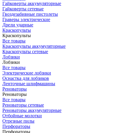
Гайковерты аккумуляторные
Гайковерты сетевые
Гвоздезабивные пистолеты
Граверы электрические
Дрели ударные
Краскопульты
Краскопульты
Все товары
Краскопульты аккумуляторные
Краскопульты сетевые
Лобзики
Лобзики
Все товары
Электрические лобзики
Оснастка для лобзиков
Ленточные шлифмашины
Реноваторы
Реноваторы
Все товары
Реноваторы сетевые
Реноваторы аккумуляторные
Отбойные молотки
Отрезные пилы
Перфораторы
Перфораторы