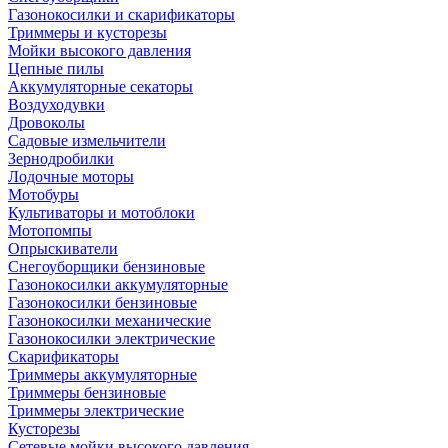
Газонокосилки и скарификаторы
Триммеры и кусторезы
Мойки высокого давления
Цепные пилы
Аккумуляторные секаторы
Воздуходувки
Дровоколы
Садовые измельчители
Зернодробилки
Лодочные моторы
Мотобуры
Культиваторы и мотоблоки
Мотопомпы
Опрыскиватели
Снегоуборщики бензиновые
Газонокосилки аккумуляторные
Газонокосилки бензиновые
Газонокосилки механические
Газонокосилки электрические
Скарификаторы
Триммеры аккумуляторные
Триммеры бензиновые
Триммеры электрические
Кусторезы
Сетевые мойки высокого давления