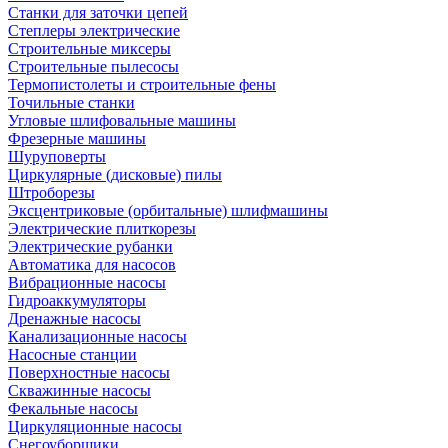
Станки для заточки цепей
Степлеры электрические
Строительные миксеры
Строительные пылесосы
Термопистолеты и строительные фены
Точильные станки
Угловые шлифовальные машины
Фрезерные машины
Шуруповерты
Циркулярные (дисковые) пилы
Штроборезы
Эксцентриковые (орбитальные) шлифмашины
Электрические плиткорезы
Электрические рубанки
Автоматика для насосов
Вибрационные насосы
Гидроаккумуляторы
Дренажные насосы
Канализационные насосы
Насосные станции
Поверхностные насосы
Скважинные насосы
Фекальные насосы
Циркуляционные насосы
Снегоуборщики