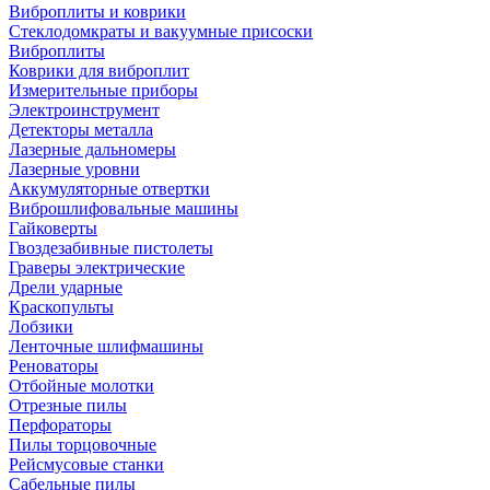
Виброплиты и коврики
Стеклодомкраты и вакуумные присоски
Виброплиты
Коврики для виброплит
Измерительные приборы
Электроинструмент
Детекторы металла
Лазерные дальномеры
Лазерные уровни
Аккумуляторные отвертки
Виброшлифовальные машины
Гайковерты
Гвоздезабивные пистолеты
Граверы электрические
Дрели ударные
Краскопульты
Лобзики
Ленточные шлифмашины
Реноваторы
Отбойные молотки
Отрезные пилы
Перфораторы
Пилы торцовочные
Рейсмусовые станки
Сабельные пилы