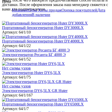
заказ, после чего выберите предпочитаемый способ оплаты и
Цена
доставки. После оформления заказа наш менеджер свяжется с
вами для подтверждения.
Название
Цена
Хиты продаж
Оценка покупателей
Дата
добавления
В наличии
Портативный бензогенератор Huter DY3000LX
Артикул: 64/1/10
Портативный бензогенератор Huter DY4000LX
Артикул: 64/1/22
Электрогенератор Ресанта БГ 4000 Э
Артикул: 64/1/52
Нет схемы узлов
Электрогенератор Huter DY6,5LX
Артикул: 64/1/75
Нет схемы узлов
Электрогенератор DY6,5LX GR Huter
Артикул: 64/1/167
Портативный бензогенератор Huter DY6500LX
Артикул: 64/1/7