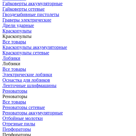
Гайковерты аккумуляторные
Гайковерты сетевые
Гвоздезабивные пистолеты
Граверы электрические
Дрели ударные
Краскопульты
Краскопульты
Все товары
Краскопульты аккумуляторные
Краскопульты сетевые
Лобзики
Лобзики
Все товары
Электрические лобзики
Оснастка для лобзиков
Ленточные шлифмашины
Реноваторы
Реноваторы
Все товары
Реноваторы сетевые
Реноваторы аккумуляторные
Отбойные молотки
Отрезные пилы
Перфораторы
Перфораторы