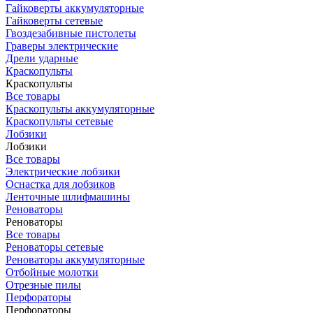
Гайковерты аккумуляторные
Гайковерты сетевые
Гвоздезабивные пистолеты
Граверы электрические
Дрели ударные
Краскопульты
Краскопульты
Все товары
Краскопульты аккумуляторные
Краскопульты сетевые
Лобзики
Лобзики
Все товары
Электрические лобзики
Оснастка для лобзиков
Ленточные шлифмашины
Реноваторы
Реноваторы
Все товары
Реноваторы сетевые
Реноваторы аккумуляторные
Отбойные молотки
Отрезные пилы
Перфораторы
Перфораторы