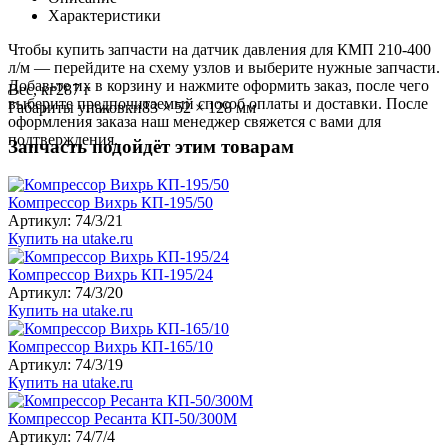
Характеристики
Чтобы купить запчасти на датчик давления для КМП 210-400
л/м — перейдите на схему узлов и выберите нужные запчасти.
Добавьте их в корзину и нажмите оформить заказ, после чего
Вес, кг
287 г
выберите предпочитаемый способ оплаты и доставки. После
Габариты упаковки
83 × 52 × 128 мм
оформления заказа наш менеджер свяжется с вами для
подтверждения.
Запчасть подойдёт этим товарам
Компрессор Вихрь КП-195/50
Артикул: 74/3/21
Купить на utake.ru
Компрессор Вихрь КП-195/24
Артикул: 74/3/20
Купить на utake.ru
Компрессор Вихрь КП-165/10
Артикул: 74/3/19
Купить на utake.ru
Компрессор Ресанта КП-50/300М
Артикул: 74/7/4