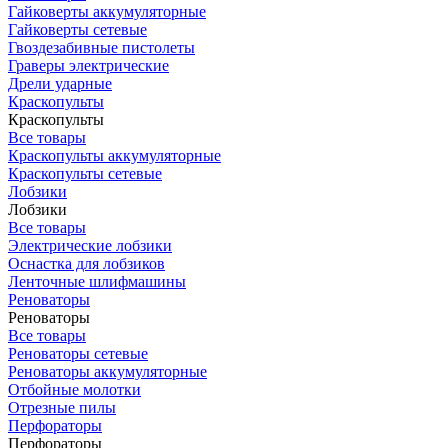
Гайковерты аккумуляторные
Гайковерты сетевые
Гвоздезабивные пистолеты
Граверы электрические
Дрели ударные
Краскопульты
Краскопульты
Все товары
Краскопульты аккумуляторные
Краскопульты сетевые
Лобзики
Лобзики
Все товары
Электрические лобзики
Оснастка для лобзиков
Ленточные шлифмашины
Реноваторы
Реноваторы
Все товары
Реноваторы сетевые
Реноваторы аккумуляторные
Отбойные молотки
Отрезные пилы
Перфораторы
Перфораторы