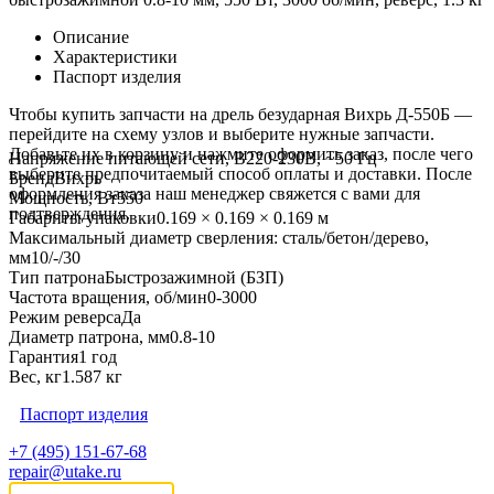
Описание
Характеристики
Паспорт изделия
Чтобы купить запчасти на дрель безударная Вихрь Д-550Б —
перейдите на схему узлов и выберите нужные запчасти.
Добавьте их в корзину и нажмите оформить заказ, после чего
Напряжение питающей сети, В
220-230В, ~50 Гц
выберите предпочитаемый способ оплаты и доставки. После
Бренд
Вихрь
оформления заказа наш менеджер свяжется с вами для
Мощность, Вт
550
подтверждения.
Габариты упаковки
0.169 × 0.169 × 0.169 м
Максимальный диаметр сверления: сталь/бетон/дерево,
мм
10/-/30
Тип патрона
Быстрозажимной (БЗП)
Частота вращения, об/мин
0-3000
Режим реверса
Да
Диаметр патрона, мм
0.8-10
Гарантия
1 год
Вес, кг
1.587 кг
Паспорт изделия
+7 (495) 151-67-68
repair@utake.ru