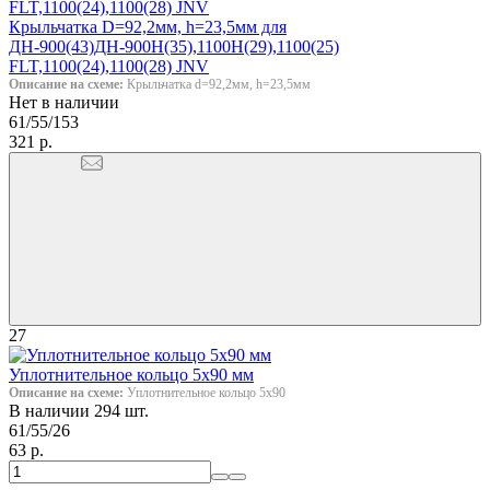
Крыльчатка D=92,2мм, h=23,5мм для
ДН-900(43)ДН-900Н(35),1100Н(29),1100(25)
FLT,1100(24),1100(28) JNV
Описание на схеме:
Крыльчатка d=92,2мм, h=23,5мм
Нет в наличии
61/55/153
321 р.
27
Уплотнительное кольцо 5х90 мм
Описание на схеме:
Уплотнительное кольцо 5х90
В наличии 294 шт.
61/55/26
63 р.