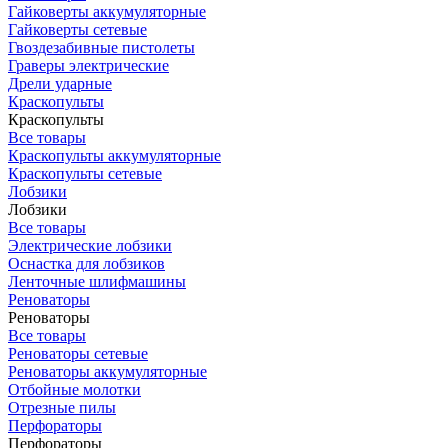
Гайковерты аккумуляторные
Гайковерты сетевые
Гвоздезабивные пистолеты
Граверы электрические
Дрели ударные
Краскопульты
Краскопульты
Все товары
Краскопульты аккумуляторные
Краскопульты сетевые
Лобзики
Лобзики
Все товары
Электрические лобзики
Оснастка для лобзиков
Ленточные шлифмашины
Реноваторы
Реноваторы
Все товары
Реноваторы сетевые
Реноваторы аккумуляторные
Отбойные молотки
Отрезные пилы
Перфораторы
Перфораторы