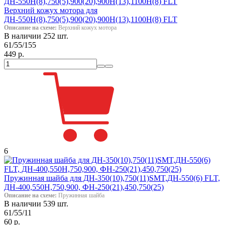
Верхний кожух мотора для
ДН-550Н(8),750(5),900(20),900Н(13),1100Н(8) FLT
Описание на схеме:
Верхний кожух мотора
В наличии 252 шт.
61/55/155
449 р.
6
Пружинная шайба для ДН-350(10),750(11)SMT,ДН-550(6) FLT,
ДН-400,550Н,750,900, ФН-250(21),450,750(25)
Описание на схеме:
Пружинная шайба
В наличии 539 шт.
61/55/11
60 р.