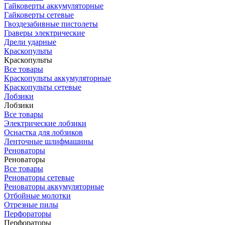
Гайковерты аккумуляторные
Гайковерты сетевые
Гвоздезабивные пистолеты
Граверы электрические
Дрели ударные
Краскопульты
Краскопульты
Все товары
Краскопульты аккумуляторные
Краскопульты сетевые
Лобзики
Лобзики
Все товары
Электрические лобзики
Оснастка для лобзиков
Ленточные шлифмашины
Реноваторы
Реноваторы
Все товары
Реноваторы сетевые
Реноваторы аккумуляторные
Отбойные молотки
Отрезные пилы
Перфораторы
Перфораторы