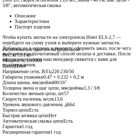
3/8", автоматическая смазка
Описание
Характеристики
Паспорт изделия
Чтобы купить запчасти на электропила Huter ELS-2,7 —
перейдите на схему узлов и выберите нужные запчасти.
Добавьте их в корзину и нажмите оформить заказ, после чего
Расположение двигателя
Продольное
выберите предпочитаемый способ оплаты и доставки. После
Вес, кг
5.01 кг
оформления заказа наш менеджер свяжется с вами для
Мощность, Вт
2000
подтверждения.
Бренд
Huter
Напряжение сети, В/Гц
220-230/50
Габариты упаковки
0.47 × 0.232 × 0.2 м
Длина шины, мм/дюйм
400/16"
Толщина звена и шаг цепи, мм/дюймы
1,3 / 3/8
Количество звеньев цепи, шт
57
Скорость пиления, м/сек
13,6
Уровень звукового давления, дБ
64
Тормоз цепи
Есть
Быстрая затяжка цепи
Нет
Автоматическая смазка цепи
Есть
Гарантия
1 год
Расширенная гарантия
1 год