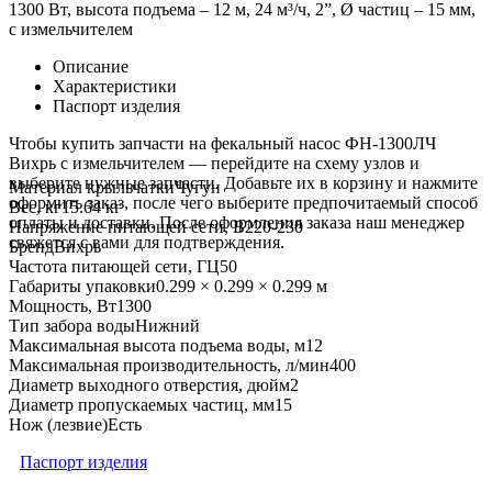
1300 Вт, высота подъема – 12 м, 24 м³/ч, 2”, Ø частиц – 15 мм,
с измельчителем
Описание
Характеристики
Паспорт изделия
Чтобы купить запчасти на фекальный насос ФН-1300ЛЧ
Вихрь с измельчителем — перейдите на схему узлов и
выберите нужные запчасти. Добавьте их в корзину и нажмите
Материал крыльчатки
Чугун
оформить заказ, после чего выберите предпочитаемый способ
Вес, кг
15.64 кг
оплаты и доставки. После оформления заказа наш менеджер
Напряжение питающей сети, В
220-230
свяжется с вами для подтверждения.
Бренд
Вихрь
Частота питающей сети, ГЦ
50
Габариты упаковки
0.299 × 0.299 × 0.299 м
Мощность, Вт
1300
Тип забора воды
Нижний
Максимальная высота подъема воды, м
12
Максимальная производительность, л/мин
400
Диаметр выходного отверстия, дюйм
2
Диаметр пропускаемых частиц, мм
15
Нож (лезвие)
Есть
Паспорт изделия