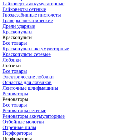
Гайковерты аккумуляторные
Гайковерты сетевые
Гвоздезабивные пистолеты
Граверы электрические
Дрели ударные
Краскопульты
Краскопульты
Все товары
Краскопульты аккумуляторные
Краскопульты сетевые
Лобзики
Лобзики
Все товары
Электрические лобзики
Оснастка для лобзиков
Ленточные шлифмашины
Реноваторы
Реноваторы
Все товары
Реноваторы сетевые
Реноваторы аккумуляторные
Отбойные молотки
Отрезные пилы
Перфораторы
Перфораторы