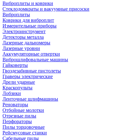
Виброплиты и коврики
Стеклодомкраты и вакуумные присоски
Виброплиты
Коврики для виброплит
Измерительные приборы
Электроинструмент
Детекторы металла
Лазерные дальномеры
Лазерные уровни
Аккумуляторные отвертки
Виброшлифовальные машины
Гайковерты
Гвоздезабивные пистолеты
Граверы электрические
Дрели ударные
Краскопульты
Лобзики
Ленточные шлифмашины
Реноваторы
Отбойные молотки
Отрезные пилы
Перфораторы
Пилы торцовочные
Рейсмусовые станки
Сабельные пилы