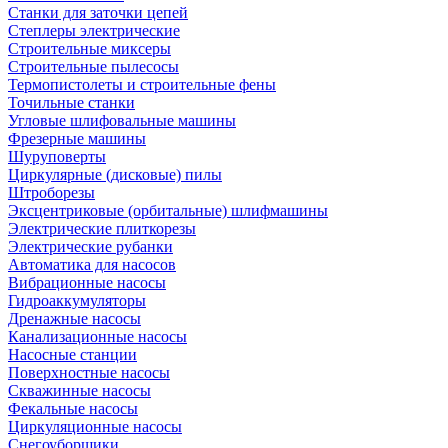
Станки для заточки цепей
Степлеры электрические
Строительные миксеры
Строительные пылесосы
Термопистолеты и строительные фены
Точильные станки
Угловые шлифовальные машины
Фрезерные машины
Шуруповерты
Циркулярные (дисковые) пилы
Штроборезы
Эксцентриковые (орбитальные) шлифмашины
Электрические плиткорезы
Электрические рубанки
Автоматика для насосов
Вибрационные насосы
Гидроаккумуляторы
Дренажные насосы
Канализационные насосы
Насосные станции
Поверхностные насосы
Скважинные насосы
Фекальные насосы
Циркуляционные насосы
Снегоуборщики