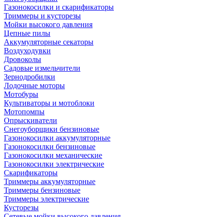
Газонокосилки и скарификаторы
Триммеры и кусторезы
Мойки высокого давления
Цепные пилы
Аккумуляторные секаторы
Воздуходувки
Дровоколы
Садовые измельчители
Зернодробилки
Лодочные моторы
Мотобуры
Культиваторы и мотоблоки
Мотопомпы
Опрыскиватели
Снегоуборщики бензиновые
Газонокосилки аккумуляторные
Газонокосилки бензиновые
Газонокосилки механические
Газонокосилки электрические
Скарификаторы
Триммеры аккумуляторные
Триммеры бензиновые
Триммеры электрические
Кусторезы
Сетевые мойки высокого давления