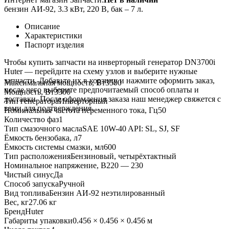
бензин АИ-92, 3.3 кВт, 220 В, бак – 7 л.
Описание
Характеристики
Паспорт изделия
Чтобы купить запчасти на инверторный генератор DN3700i
Huter — перейдите на схему узлов и выберите нужные
запчасти. Добавьте их в корзину и нажмите оформить заказ,
Максимальная мощность, Вт
3500
после чего выберите предпочитаемый способ оплаты и
Мощность, Вт
3300
доставки. После оформления заказа наш менеджер свяжется с
Тип генератора
Инверторный
вами для подтверждения.
Номинальная частота переменного тока, Гц
50
Количество фаз
1
Тип смазочного масла
SAE 10W-40 API: SL, SJ, SF
Ёмкость бензобака, л
7
Ёмкость системы смазки, мл
600
Тип расположения
Бензиновый, четырёхтактный
Номинальное напряжение, В
220 — 230
Чистый синус
Да
Способ запуска
Ручной
Вид топлива
Бензин АИ-92 неэтилированный
Вес, кг
27.06 кг
Бренд
Huter
Габариты упаковки
0.456 × 0.456 × 0.456 м