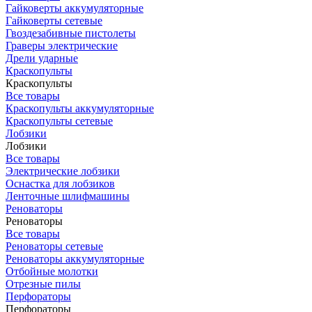
Гайковерты аккумуляторные
Гайковерты сетевые
Гвоздезабивные пистолеты
Граверы электрические
Дрели ударные
Краскопульты
Краскопульты
Все товары
Краскопульты аккумуляторные
Краскопульты сетевые
Лобзики
Лобзики
Все товары
Электрические лобзики
Оснастка для лобзиков
Ленточные шлифмашины
Реноваторы
Реноваторы
Все товары
Реноваторы сетевые
Реноваторы аккумуляторные
Отбойные молотки
Отрезные пилы
Перфораторы
Перфораторы