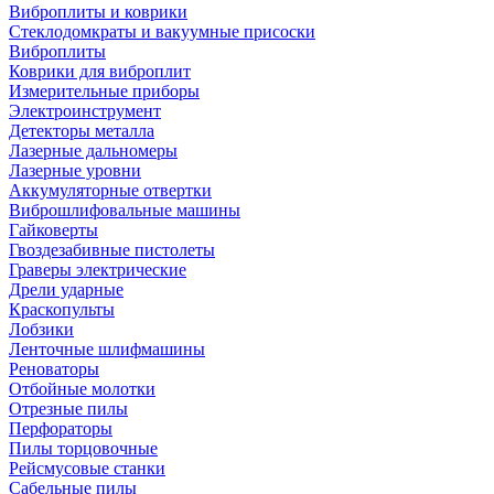
Виброплиты и коврики
Стеклодомкраты и вакуумные присоски
Виброплиты
Коврики для виброплит
Измерительные приборы
Электроинструмент
Детекторы металла
Лазерные дальномеры
Лазерные уровни
Аккумуляторные отвертки
Виброшлифовальные машины
Гайковерты
Гвоздезабивные пистолеты
Граверы электрические
Дрели ударные
Краскопульты
Лобзики
Ленточные шлифмашины
Реноваторы
Отбойные молотки
Отрезные пилы
Перфораторы
Пилы торцовочные
Рейсмусовые станки
Сабельные пилы