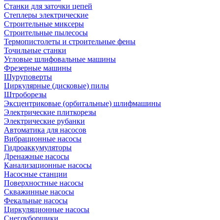
Станки для заточки цепей
Степлеры электрические
Строительные миксеры
Строительные пылесосы
Термопистолеты и строительные фены
Точильные станки
Угловые шлифовальные машины
Фрезерные машины
Шуруповерты
Циркулярные (дисковые) пилы
Штроборезы
Эксцентриковые (орбитальные) шлифмашины
Электрические плиткорезы
Электрические рубанки
Автоматика для насосов
Вибрационные насосы
Гидроаккумуляторы
Дренажные насосы
Канализационные насосы
Насосные станции
Поверхностные насосы
Скважинные насосы
Фекальные насосы
Циркуляционные насосы
Снегоуборщики