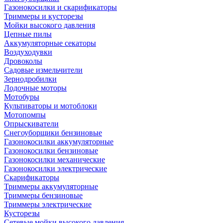
Газонокосилки и скарификаторы
Триммеры и кусторезы
Мойки высокого давления
Цепные пилы
Аккумуляторные секаторы
Воздуходувки
Дровоколы
Садовые измельчители
Зернодробилки
Лодочные моторы
Мотобуры
Культиваторы и мотоблоки
Мотопомпы
Опрыскиватели
Снегоуборщики бензиновые
Газонокосилки аккумуляторные
Газонокосилки бензиновые
Газонокосилки механические
Газонокосилки электрические
Скарификаторы
Триммеры аккумуляторные
Триммеры бензиновые
Триммеры электрические
Кусторезы
Сетевые мойки высокого давления