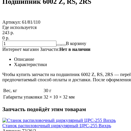
Подшипник 6002 Z, RS, 2RS
Артикул:
61/81/110
Где используется
243
p.
0
p.
В корзину
Интернет магазин Запчасти:
Нет в наличии
Описание
Характеристики
Чтобы купить запчасти на подшипник 6002 Z, RS, 2RS — перейд
предпочитаемый способ оплаты и доставки. После оформления 
Вес, кг
30 г
Габариты упаковки
32 × 10 × 32 мм
Запчасть подойдёт этим товарам
Станок распиловочный циркулярный ЦРС-255 Вихрь
Артикул: 72/26/2