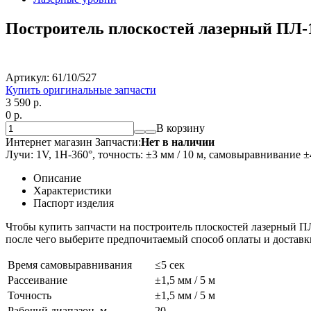
Построитель плоскостей лазерный ПЛ-
Артикул:
61/10/527
Купить оригинальные запчасти
3 590
p.
0
p.
В корзину
Интернет магазин Запчасти:
Нет в наличии
Лучи: 1V, 1H-360°, точность: ±3 мм / 10 м, самовыравнивание 
Описание
Характеристики
Паспорт изделия
Чтобы купить запчасти на построитель плоскостей лазерный П
после чего выберите предпочитаемый способ оплаты и доставк
Время самовыравнивания
≤5 сек
Рассеивание
±1,5 мм / 5 м
Точность
±1,5 мм / 5 м
Рабочий диапазон, м
20