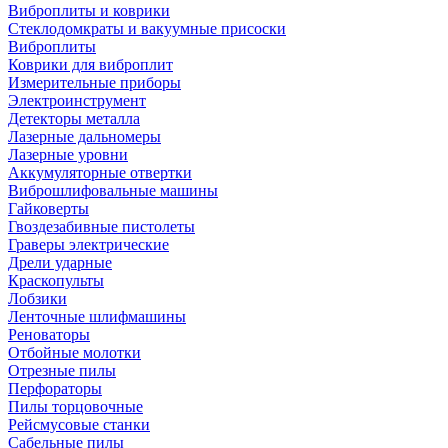
Виброплиты и коврики
Стеклодомкраты и вакуумные присоски
Виброплиты
Коврики для виброплит
Измерительные приборы
Электроинструмент
Детекторы металла
Лазерные дальномеры
Лазерные уровни
Аккумуляторные отвертки
Виброшлифовальные машины
Гайковерты
Гвоздезабивные пистолеты
Граверы электрические
Дрели ударные
Краскопульты
Лобзики
Ленточные шлифмашины
Реноваторы
Отбойные молотки
Отрезные пилы
Перфораторы
Пилы торцовочные
Рейсмусовые станки
Сабельные пилы