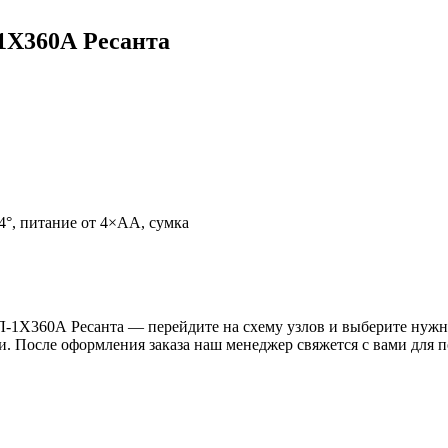
1Х360А Ресанта
±4°, питание от 4×АА, сумка
Л-1Х360А Ресанта — перейдите на схему узлов и выберите нужны
и. После оформления заказа наш менеджер свяжется с вами для 