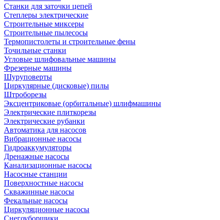
Станки для заточки цепей
Степлеры электрические
Строительные миксеры
Строительные пылесосы
Термопистолеты и строительные фены
Точильные станки
Угловые шлифовальные машины
Фрезерные машины
Шуруповерты
Циркулярные (дисковые) пилы
Штроборезы
Эксцентриковые (орбитальные) шлифмашины
Электрические плиткорезы
Электрические рубанки
Автоматика для насосов
Вибрационные насосы
Гидроаккумуляторы
Дренажные насосы
Канализационные насосы
Насосные станции
Поверхностные насосы
Скважинные насосы
Фекальные насосы
Циркуляционные насосы
Снегоуборщики