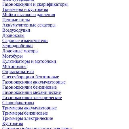
Газонокосилки и скарификаторы
Триммеры и кусторезы
Мойки высокого давления
Цепные пилы
Аккумуляторные секаторы
Воздуходувки
Дровоколы
Садовые измельчители
Зернодробилки
Лодочные моторы
Мотобуры
Культиваторы и мотоблоки
Мотопомпы
Опрыскиватели
Снегоуборщики бензиновые
Газонокосилки аккумуляторные
Газонокосилки бензиновые
Газонокосилки механические
Газонокосилки электрические
Скарификаторы
Триммеры аккумуляторные
Триммеры бензиновые
Триммеры электрические
Кусторезы
Сетевые мойки высокого давления