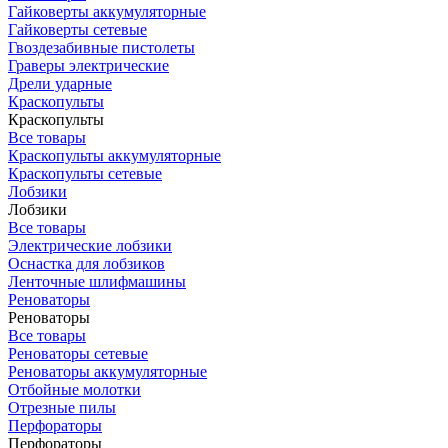
Гайковерты аккумуляторные
Гайковерты сетевые
Гвоздезабивные пистолеты
Граверы электрические
Дрели ударные
Краскопульты
Краскопульты
Все товары
Краскопульты аккумуляторные
Краскопульты сетевые
Лобзики
Лобзики
Все товары
Электрические лобзики
Оснастка для лобзиков
Ленточные шлифмашины
Реноваторы
Реноваторы
Все товары
Реноваторы сетевые
Реноваторы аккумуляторные
Отбойные молотки
Отрезные пилы
Перфораторы
Перфораторы