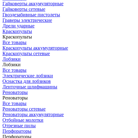
Гайковерты аккумуляторные
Гайковерты сетевые
Гвоздезабивные пистолеты
Граверы электрические
Дрели ударные
Краскопульты
Краскопульты
Все товары
Краскопульты аккумуляторные
Краскопульты сетевые
Лобзики
Лобзики
Все товары
Электрические лобзики
Оснастка для лобзиков
Ленточные шлифмашины
Реноваторы
Реноваторы
Все товары
Реноваторы сетевые
Реноваторы аккумуляторные
Отбойные молотки
Отрезные пилы
Перфораторы
Перфораторы