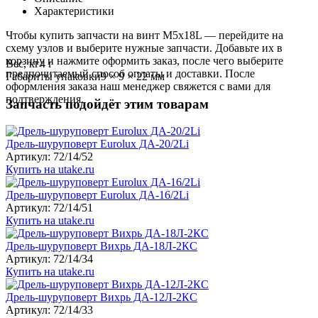
Характеристики
Чтобы купить запчасти на винт М5х18L — перейдите на
схему узлов и выберите нужные запчасти. Добавьте их в
корзину и нажмите оформить заказ, после чего выберите
Вес, кг
4 г
предпочитаемый способ оплаты и доставки. После
Габариты упаковки
9 × 9 × 22 мм
оформления заказа наш менеджер свяжется с вами для
подтверждения.
Запчасть подойдёт этим товарам
Дрель-шуруповерт Eurolux ДА-20/2Li
Артикул: 72/14/52
Купить на utake.ru
Дрель-шуруповерт Eurolux ДА-16/2Li
Артикул: 72/14/51
Купить на utake.ru
Дрель-шуруповерт Вихрь ДА-18Л-2КC
Артикул: 72/14/34
Купить на utake.ru
Дрель-шуруповерт Вихрь ДА-12Л-2КC
Артикул: 72/14/33