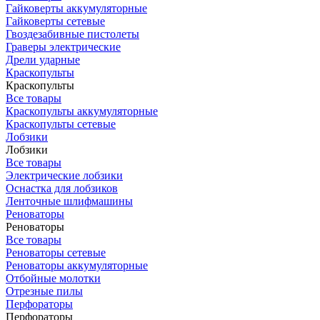
Гайковерты аккумуляторные
Гайковерты сетевые
Гвоздезабивные пистолеты
Граверы электрические
Дрели ударные
Краскопульты
Краскопульты
Все товары
Краскопульты аккумуляторные
Краскопульты сетевые
Лобзики
Лобзики
Все товары
Электрические лобзики
Оснастка для лобзиков
Ленточные шлифмашины
Реноваторы
Реноваторы
Все товары
Реноваторы сетевые
Реноваторы аккумуляторные
Отбойные молотки
Отрезные пилы
Перфораторы
Перфораторы