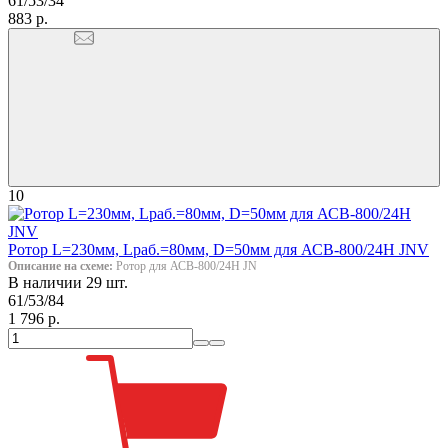
61/53/34
883 р.
10
Ротор L=230мм, Lраб.=80мм, D=50мм для АСВ-800/24Н JNV
Описание на схеме:
Ротор для АСВ-800/24Н JN
В наличии 29 шт.
61/53/84
1 796 р.