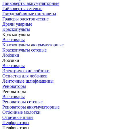
Гайковерты аккумуляторные
Гайковерты сетевые
Гвоздезабивные пистолеты
Граверы электрические
Дрели ударные
Краскопульты
Краскопульты
Все товары
Краскопульты аккумуляторные
Краскопульты сетевые
Лобзики
Лобзики
Все товары
Электрические лобзики
Оснастка для лобзиков
Ленточные шлифмашины
Реноваторы
Реноваторы
Все товары
Реноваторы сетевые
Реноваторы аккумуляторные
Отбойные молотки
Отрезные пилы
Перфораторы
Перфораторы