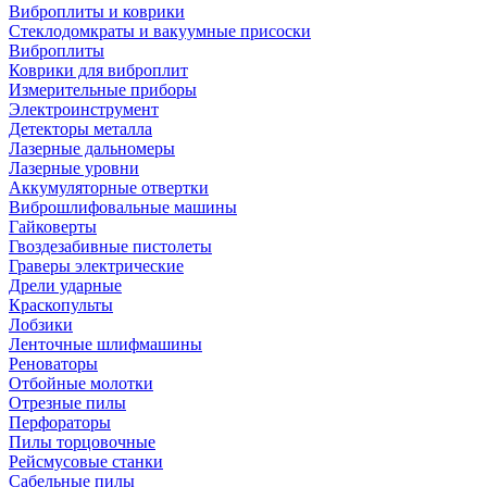
Виброплиты и коврики
Стеклодомкраты и вакуумные присоски
Виброплиты
Коврики для виброплит
Измерительные приборы
Электроинструмент
Детекторы металла
Лазерные дальномеры
Лазерные уровни
Аккумуляторные отвертки
Виброшлифовальные машины
Гайковерты
Гвоздезабивные пистолеты
Граверы электрические
Дрели ударные
Краскопульты
Лобзики
Ленточные шлифмашины
Реноваторы
Отбойные молотки
Отрезные пилы
Перфораторы
Пилы торцовочные
Рейсмусовые станки
Сабельные пилы