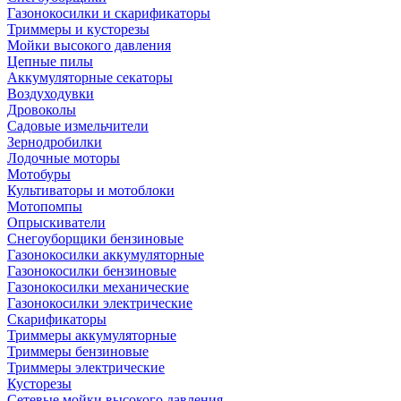
Газонокосилки и скарификаторы
Триммеры и кусторезы
Мойки высокого давления
Цепные пилы
Аккумуляторные секаторы
Воздуходувки
Дровоколы
Садовые измельчители
Зернодробилки
Лодочные моторы
Мотобуры
Культиваторы и мотоблоки
Мотопомпы
Опрыскиватели
Снегоуборщики бензиновые
Газонокосилки аккумуляторные
Газонокосилки бензиновые
Газонокосилки механические
Газонокосилки электрические
Скарификаторы
Триммеры аккумуляторные
Триммеры бензиновые
Триммеры электрические
Кусторезы
Сетевые мойки высокого давления