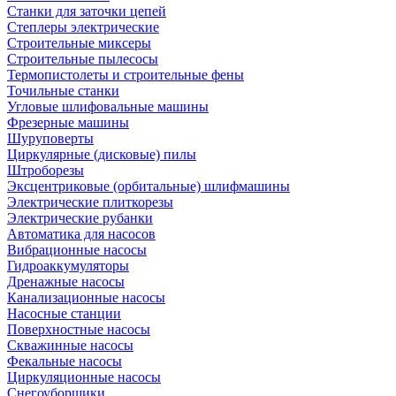
Станки для заточки цепей
Степлеры электрические
Строительные миксеры
Строительные пылесосы
Термопистолеты и строительные фены
Точильные станки
Угловые шлифовальные машины
Фрезерные машины
Шуруповерты
Циркулярные (дисковые) пилы
Штроборезы
Эксцентриковые (орбитальные) шлифмашины
Электрические плиткорезы
Электрические рубанки
Автоматика для насосов
Вибрационные насосы
Гидроаккумуляторы
Дренажные насосы
Канализационные насосы
Насосные станции
Поверхностные насосы
Скважинные насосы
Фекальные насосы
Циркуляционные насосы
Снегоуборщики