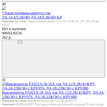
40
*Левая половина корпуса для
ДА-14,4Л-2К(40),ДА-18Л-2К(40) KP
Описание на схеме:
Левая половина корпуса для ДА-14,4Л-2К, ДА-18Л-2К (до
KP37)
Нет в наличии
900/61/82/26
262 р.
41
Выключатель FA021A-56 16A для ДА-12Л-2К(41)KPV, ДА-24-
2ЛК(36) с KPV076, ДА-18-2ЛК(36) с KPV080
Описание на схеме:
Выключатель для ДА-12Л-2К (до KP37)
Описание:
ВНИМАНИЕ! При заказе может поступить без клавиши! В этом случае