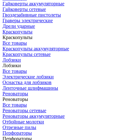
Гайковерты аккумуляторные
Гайковерты сетевые
Гвоздезабивные пистолеты
Граверы электрические
Дрели ударные
Краскопульты
Краскопульты
Все товары
Краскопульты аккумуляторные
Краскопульты сетевые
Лобзики
Лобзики
Все товары
Электрические лобзики
Оснастка для лобзиков
Ленточные шлифмашины
Реноваторы
Реноваторы
Все товары
Реноваторы сетевые
Реноваторы аккумуляторные
Отбойные молотки
Отрезные пилы
Перфораторы
Перфораторы