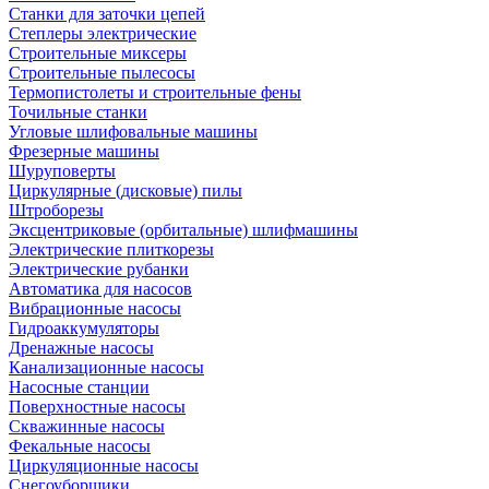
Станки для заточки цепей
Степлеры электрические
Строительные миксеры
Строительные пылесосы
Термопистолеты и строительные фены
Точильные станки
Угловые шлифовальные машины
Фрезерные машины
Шуруповерты
Циркулярные (дисковые) пилы
Штроборезы
Эксцентриковые (орбитальные) шлифмашины
Электрические плиткорезы
Электрические рубанки
Автоматика для насосов
Вибрационные насосы
Гидроаккумуляторы
Дренажные насосы
Канализационные насосы
Насосные станции
Поверхностные насосы
Скважинные насосы
Фекальные насосы
Циркуляционные насосы
Снегоуборщики