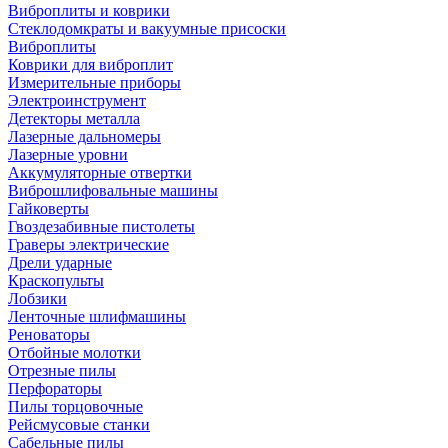
Виброплиты и коврики
Стеклодомкраты и вакуумные присоски
Виброплиты
Коврики для виброплит
Измерительные приборы
Электроинструмент
Детекторы металла
Лазерные дальномеры
Лазерные уровни
Аккумуляторные отвертки
Виброшлифовальные машины
Гайковерты
Гвоздезабивные пистолеты
Граверы электрические
Дрели ударные
Краскопульты
Лобзики
Ленточные шлифмашины
Реноваторы
Отбойные молотки
Отрезные пилы
Перфораторы
Пилы торцовочные
Рейсмусовые станки
Сабельные пилы