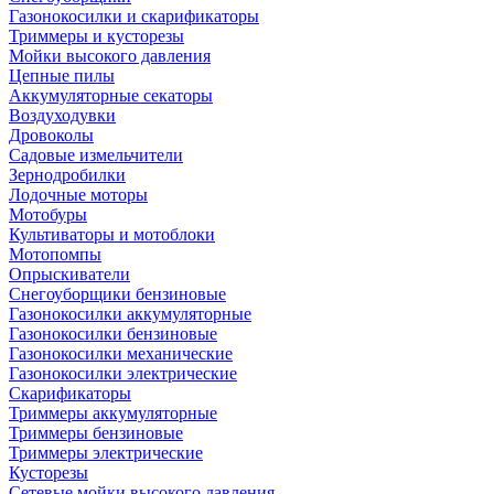
Газонокосилки и скарификаторы
Триммеры и кусторезы
Мойки высокого давления
Цепные пилы
Аккумуляторные секаторы
Воздуходувки
Дровоколы
Садовые измельчители
Зернодробилки
Лодочные моторы
Мотобуры
Культиваторы и мотоблоки
Мотопомпы
Опрыскиватели
Снегоуборщики бензиновые
Газонокосилки аккумуляторные
Газонокосилки бензиновые
Газонокосилки механические
Газонокосилки электрические
Скарификаторы
Триммеры аккумуляторные
Триммеры бензиновые
Триммеры электрические
Кусторезы
Сетевые мойки высокого давления