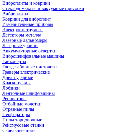
Виброплиты и коврики
Стеклодомкраты и вакуумные присоски
Виброплиты
Коврики для виброплит
Измерительные приборы
Электроинструмент
Детекторы металла
Лазерные дальномеры
Лазерные уровни
Аккумуляторные отвертки
Виброшлифовальные машины
Гайковерты
Гвоздезабивные пистолеты
Граверы электрические
Дрели ударные
Краскопульты
Лобзики
Ленточные шлифмашины
Реноваторы
Отбойные молотки
Отрезные пилы
Перфораторы
Пилы торцовочные
Рейсмусовые станки
Сабельные пилы