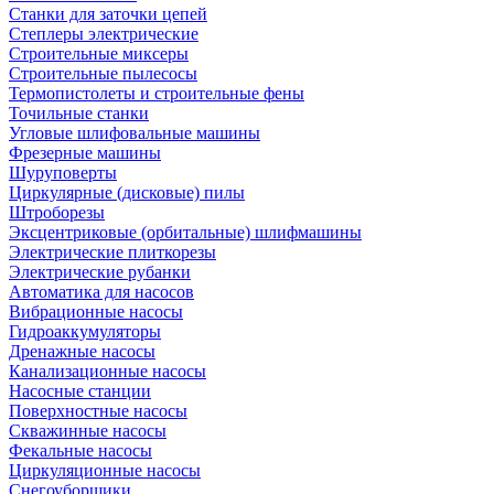
Станки для заточки цепей
Степлеры электрические
Строительные миксеры
Строительные пылесосы
Термопистолеты и строительные фены
Точильные станки
Угловые шлифовальные машины
Фрезерные машины
Шуруповерты
Циркулярные (дисковые) пилы
Штроборезы
Эксцентриковые (орбитальные) шлифмашины
Электрические плиткорезы
Электрические рубанки
Автоматика для насосов
Вибрационные насосы
Гидроаккумуляторы
Дренажные насосы
Канализационные насосы
Насосные станции
Поверхностные насосы
Скважинные насосы
Фекальные насосы
Циркуляционные насосы
Снегоуборщики