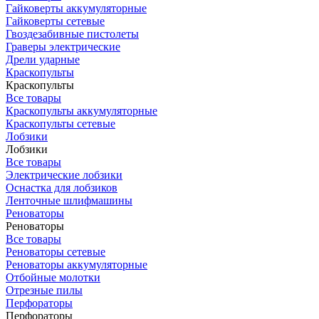
Гайковерты аккумуляторные
Гайковерты сетевые
Гвоздезабивные пистолеты
Граверы электрические
Дрели ударные
Краскопульты
Краскопульты
Все товары
Краскопульты аккумуляторные
Краскопульты сетевые
Лобзики
Лобзики
Все товары
Электрические лобзики
Оснастка для лобзиков
Ленточные шлифмашины
Реноваторы
Реноваторы
Все товары
Реноваторы сетевые
Реноваторы аккумуляторные
Отбойные молотки
Отрезные пилы
Перфораторы
Перфораторы