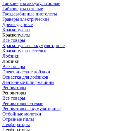
Гайковерты аккумуляторные
Гайковерты сетевые
Гвоздезабивные пистолеты
Граверы электрические
Дрели ударные
Краскопульты
Краскопульты
Все товары
Краскопульты аккумуляторные
Краскопульты сетевые
Лобзики
Лобзики
Все товары
Электрические лобзики
Оснастка для лобзиков
Ленточные шлифмашины
Реноваторы
Реноваторы
Все товары
Реноваторы сетевые
Реноваторы аккумуляторные
Отбойные молотки
Отрезные пилы
Перфораторы
Перфораторы