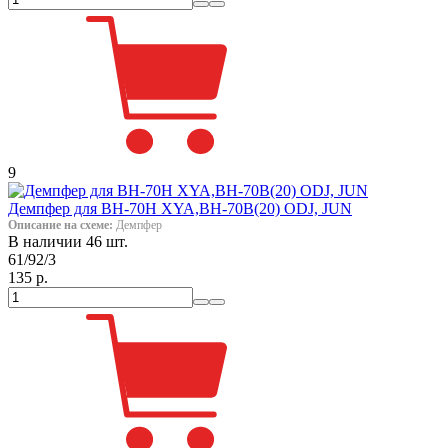
9
Демпфер для ВН-70Н XYA,ВН-70В(20) ODJ, JUN
Описание на схеме:
Демпфер
В наличии 46 шт.
61/92/3
135 р.