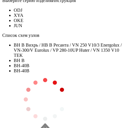
Выберите серию изделия
Инструкция
ODJ
XYA
OKE
JUN
Список схем узлов
ВН В Вихрь / НВ В Ресанта / VN 250 V10/3 Energolux /
VN-300/V Eurolux / VP 280-10UP Huter / VN 1350 V10
TEK
ВН В
ВН-40В
ВН-40В