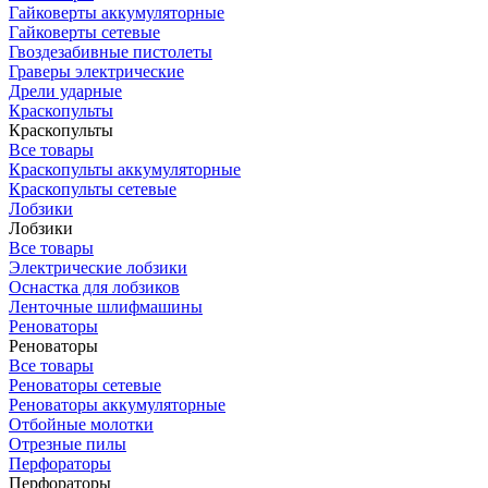
Гайковерты аккумуляторные
Гайковерты сетевые
Гвоздезабивные пистолеты
Граверы электрические
Дрели ударные
Краскопульты
Краскопульты
Все товары
Краскопульты аккумуляторные
Краскопульты сетевые
Лобзики
Лобзики
Все товары
Электрические лобзики
Оснастка для лобзиков
Ленточные шлифмашины
Реноваторы
Реноваторы
Все товары
Реноваторы сетевые
Реноваторы аккумуляторные
Отбойные молотки
Отрезные пилы
Перфораторы
Перфораторы