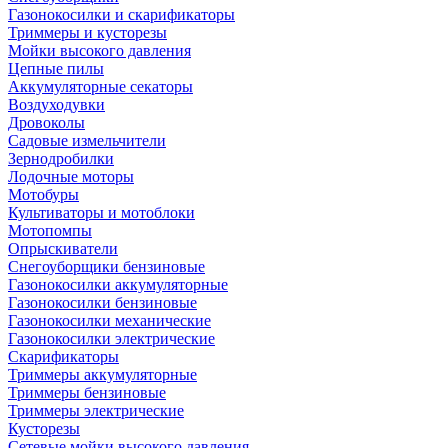
Газонокосилки и скарификаторы
Триммеры и кусторезы
Мойки высокого давления
Цепные пилы
Аккумуляторные секаторы
Воздуходувки
Дровоколы
Садовые измельчители
Зернодробилки
Лодочные моторы
Мотобуры
Культиваторы и мотоблоки
Мотопомпы
Опрыскиватели
Снегоуборщики бензиновые
Газонокосилки аккумуляторные
Газонокосилки бензиновые
Газонокосилки механические
Газонокосилки электрические
Скарификаторы
Триммеры аккумуляторные
Триммеры бензиновые
Триммеры электрические
Кусторезы
Сетевые мойки высокого давления