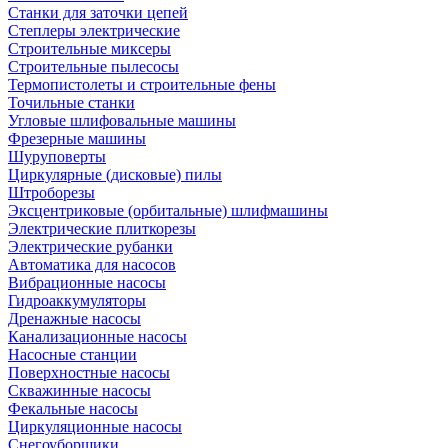
Станки для заточки цепей
Степлеры электрические
Строительные миксеры
Строительные пылесосы
Термопистолеты и строительные фены
Точильные станки
Угловые шлифовальные машины
Фрезерные машины
Шуруповерты
Циркулярные (дисковые) пилы
Штроборезы
Эксцентриковые (орбитальные) шлифмашины
Электрические плиткорезы
Электрические рубанки
Автоматика для насосов
Вибрационные насосы
Гидроаккумуляторы
Дренажные насосы
Канализационные насосы
Насосные станции
Поверхностные насосы
Скважинные насосы
Фекальные насосы
Циркуляционные насосы
Снегоуборщики