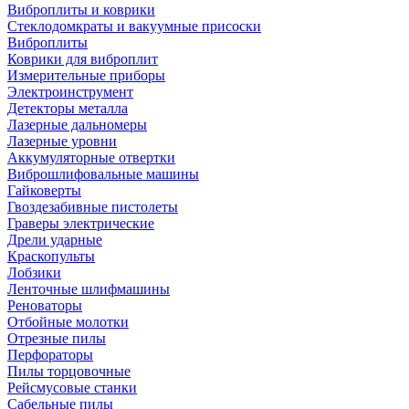
Виброплиты и коврики
Стеклодомкраты и вакуумные присоски
Виброплиты
Коврики для виброплит
Измерительные приборы
Электроинструмент
Детекторы металла
Лазерные дальномеры
Лазерные уровни
Аккумуляторные отвертки
Виброшлифовальные машины
Гайковерты
Гвоздезабивные пистолеты
Граверы электрические
Дрели ударные
Краскопульты
Лобзики
Ленточные шлифмашины
Реноваторы
Отбойные молотки
Отрезные пилы
Перфораторы
Пилы торцовочные
Рейсмусовые станки
Сабельные пилы